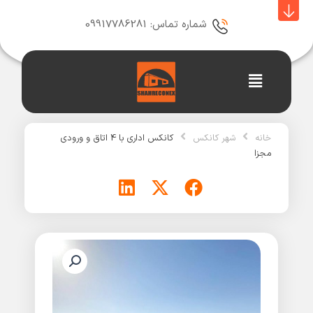
رش
ه
شماره تماس: 09917786281
حتوا
Main
Menu
خانه
شهر کانکس
کانکس اداری با 4 اتاق و ورودی
مجزا