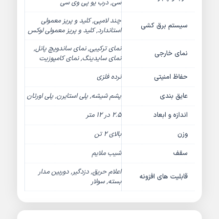
سی, درب یو پی وی سی
چند لامپی, کلید و پریز معمولی
سیستم برق کشی
استاندارد, کلید و پریز معمولی لوکس
نمای ترکیبی, نمای ساندویچ پانل,
نمای خارجی
نمای سایدینگ, نمای کامپوزیت
حفاظ امنیتی
نرده فلزی
عایق بندی
پشم شیشه, پلی استایرن, پلی اورتان
اندازه و ابعاد
2.5 در 12 متر
وزن
بالای 2 تن
سقف
شیب ملایم
اعلام حریق, دزدگیر, دوربین مدار
قابلیت های افزونه
بسته, سولار