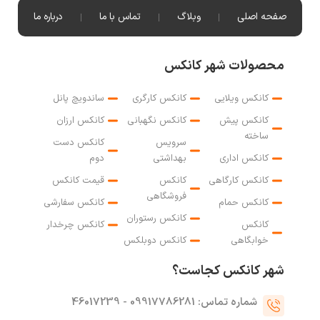
صفحه اصلی
وبلاگ
تماس با ما
درباره ما
محصولات شهر کانکس
کانکس ویلایی
کانکس کارگری
ساندویچ پانل
کانکس پیش
کانکس نگهبانی
کانکس ارزان
ساخته
سرویس
کانکس دست
کانکس اداری
بهداشتی
دوم
کانکس کارگاهی
کانکس
قیمت کانکس
فروشگاهی
کانکس حمام
کانکس سفارشی
کانکس رستوران
کانکس
کانکس چرخدار
خوابگاهی
کانکس دوبلکس
شهر کانکس کجاست؟
شماره تماس: 09917786281 - 46017239