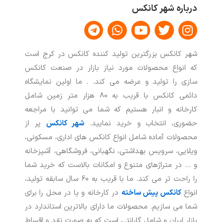
درباره شهر کانکس
T
W
Y
T
I
e
h
o
w
n
l
a
u
i
s
شهر کانکس بزرگترین تولید کننده کانکس در کرج است
e
t
t
t
t
که انواع محصولات مورد نیاز بازار در صنعت کانکس
g
s
u
t
a
سازی را تولید و عرضه می کند. . ما اولین نمایشگاه
r
a
b
e
g
a
p
e
r
r
دائمی کانکس با قریب به 80 هزار متر زمین شامل
m
p
a
کارخانه و انبار هستیم که شما می توانید با مراجعه
m
حضوری، انتخاب و خرید نمایید.
شهر کانکس
پر از
محصولات آماده شامل انواع کانکس های اداری، مسکونی،
ویلایی، سرویس بهداشتی، نگهبانی، فروشگاهی، آشپزخانه
و … در متراژهای متنوع و امکانات بالاست که خرید شما
را راحت تر می کند. ما با قریب به 60 سال سابقه تولید،
انواع
کانکس پیش ساخته
در کارخانه و یا در محل را برای
شما می سازیم. محصولات ما دارای بالاترین استاندارد در
بازار ایران و شامل گارانتی است که به صورت نقد و اقساط