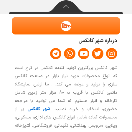
درباره شهر کانکس
T
W
Y
T
I
e
h
o
w
n
l
a
u
i
s
شهر کانکس بزرگترین تولید کننده کانکس در کرج است
e
t
t
t
t
که انواع محصولات مورد نیاز بازار در صنعت کانکس
g
s
u
t
a
سازی را تولید و عرضه می کند. . ما اولین نمایشگاه
r
a
b
e
g
a
p
e
r
r
دائمی کانکس با قریب به 80 هزار متر زمین شامل
m
p
a
کارخانه و انبار هستیم که شما می توانید با مراجعه
m
حضوری، انتخاب و خرید نمایید.
شهر کانکس
پر از
محصولات آماده شامل انواع کانکس های اداری، مسکونی،
ویلایی، سرویس بهداشتی، نگهبانی، فروشگاهی، آشپزخانه