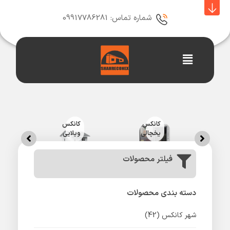
رش
ه
شماره تماس: 09917786281
حتوا
Main
Menu
سک
رداز
کانکس
کانکس
ک
ی
یخچالی
ویلایی
ن
فیلتر محصولات
دسته بندی محصولات
شهر کانکس
(42)