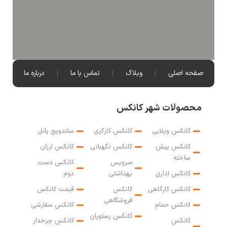
صفحه اصلی
وبلاگ
تماس با ما
درباره ما
محصولات شهر کانکس
کانکس ویلایی
کانکس کارگری
ساندویچ پانل
کانکس پیش
کانکس نگهبانی
کانکس ارزان
ساخته
سرویس
کانکس دست
کانکس اداری
بهداشتی
دوم
کانکس کارگاهی
کانکس
قیمت کانکس
فروشگاهی
کانکس حمام
کانکس سفارشی
کانکس رستوران
کانکس
کانکس چرخدار