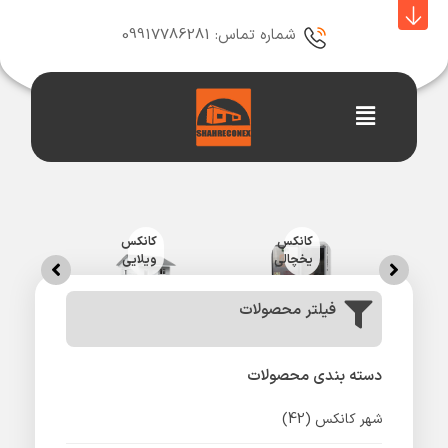
رش
ه
شماره تماس: 09917786281
حتوا
Main
Menu
سک
رداز
کانکس
کانکس
ک
ی
یخچالی
ویلایی
ن
فیلتر محصولات
دسته بندی محصولات
شهر کانکس
(42)