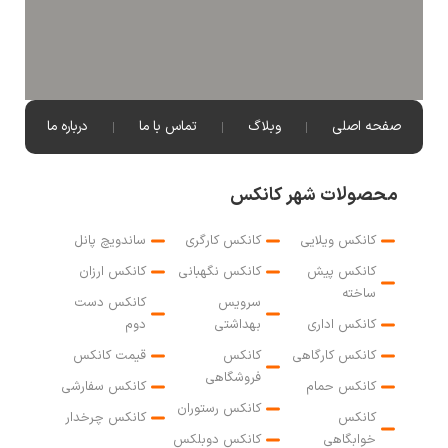
صفحه اصلی
وبلاگ
تماس با ما
درباره ما
محصولات شهر کانکس
کانکس ویلایی
کانکس کارگری
ساندویچ پانل
کانکس پیش
کانکس نگهبانی
کانکس ارزان
ساخته
سرویس
کانکس دست
کانکس اداری
بهداشتی
دوم
کانکس کارگاهی
کانکس
قیمت کانکس
فروشگاهی
کانکس حمام
کانکس سفارشی
کانکس رستوران
کانکس
کانکس چرخدار
خوابگاهی
کانکس دوبلکس