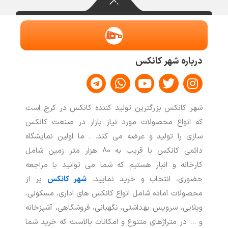
درباره شهر کانکس
T
W
Y
T
I
e
h
o
w
n
l
a
u
i
s
شهر کانکس بزرگترین تولید کننده کانکس در کرج است
e
t
t
t
t
که انواع محصولات مورد نیاز بازار در صنعت کانکس
g
s
u
t
a
سازی را تولید و عرضه می کند. . ما اولین نمایشگاه
r
a
b
e
g
a
p
e
r
r
دائمی کانکس با قریب به 80 هزار متر زمین شامل
m
p
a
کارخانه و انبار هستیم که شما می توانید با مراجعه
m
حضوری، انتخاب و خرید نمایید.
شهر کانکس
پر از
محصولات آماده شامل انواع کانکس های اداری، مسکونی،
ویلایی، سرویس بهداشتی، نگهبانی، فروشگاهی، آشپزخانه
و … در متراژهای متنوع و امکانات بالاست که خرید شما